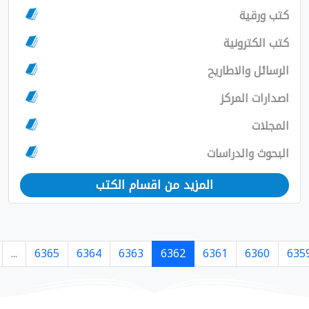
مزيد من اقسام الكتب
›
7364
7363
...
6365
6364
6363
6362