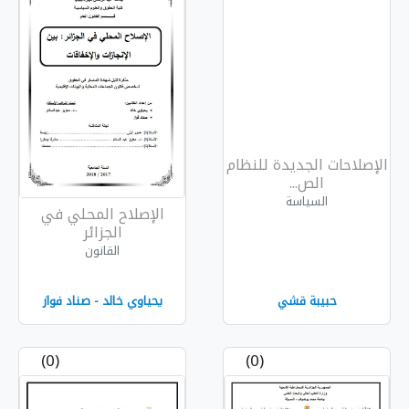
للنظام
الإصلاح المحلي في
الجزائر
القانون
یحیاوي خالد - صناد فواز
(0)
(0)