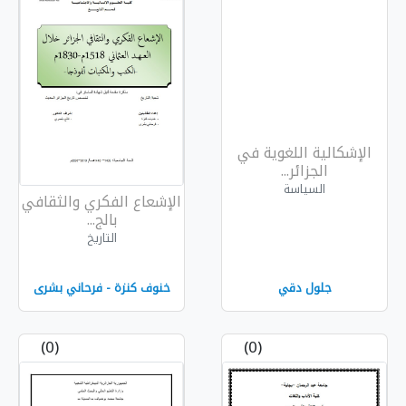
ية في
الإشعاع الفكري والثقافي
بالج...
التاريخ
خنوف كنزة - فرحاني بشرى
(0)
(0)