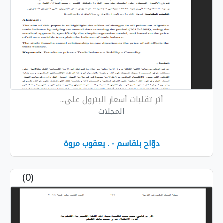
أثر تقلبات أسعار البترول على...
المجلات
دوّاح بلقاسم - . يعقوب مروة
(0)