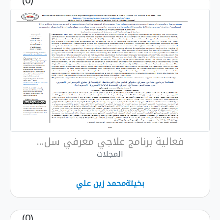
(0)
فعالية برنامج علاجي معرفي سل...
المجلات
بخيتةمحمد زين علي
(0)