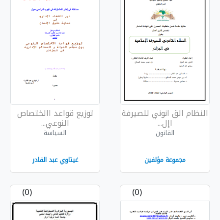
لصيرفة
توزيع قواعد االختصاص
النوعي...
السياسة
غيتاوي عبد القادر
(0)
(0)