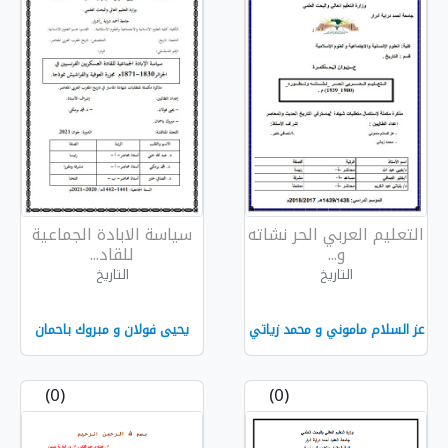
ر نشاته
سياسة الابادة الجماعية
للقاد...
التاريخ
مد زياتي
يحيى فولان و مبروك باحمان
(0)
(0)