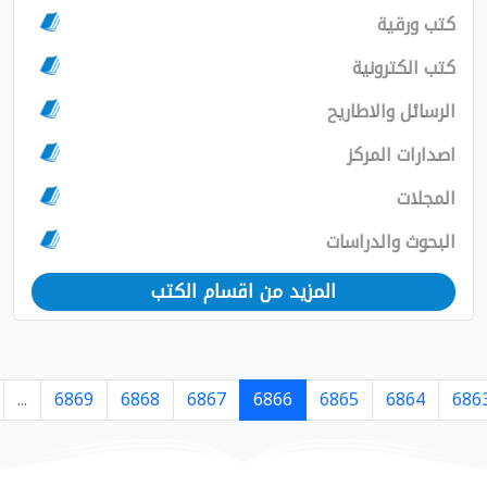
مزيد من اقسام الكتب
›
7364
7363
...
6869
6868
6867
6866