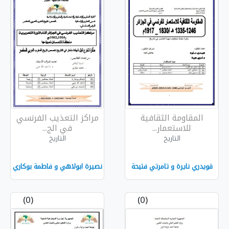
فية
مراكز التعذيب الفرنسي
في الج...
التاريخ
ي فتيحة
نصيرة ابولاهي و فاطمة بوكاري
(0)
(0)