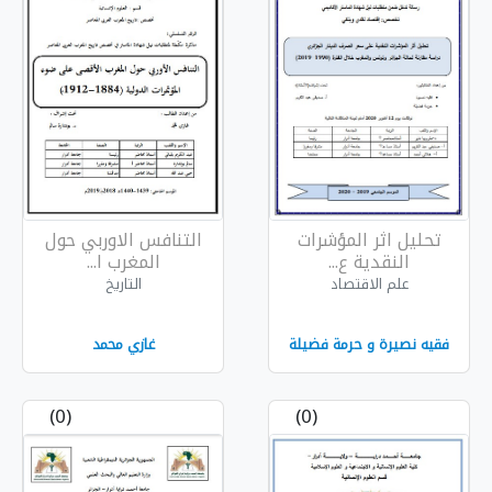
رات
التنافس الاوربي حول
المغرب ا...
التاريخ
فضيلة
غازي محمد
(0)
(0)