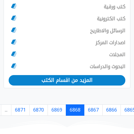
مزيد من اقسام الكتب
›
7364
7363
...
6871
6870
6869
6868