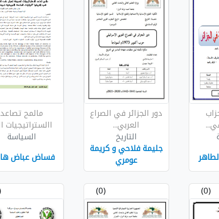
زاب
دور الجزائر في الصراع
مالمح تصاعد
...
العربي...
االستراتيجيات ال.
التاريخ
السياسة
جليمة فلاحي و كريمة
لطاهر
فساض عباض ها
عومري
0)
(0)
(0)