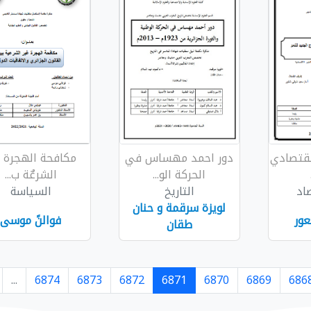
القتصادي
دور احمد مهساس في
مكافحة الهجرة غٌ
الحركة الو...
الشرعٌة ب...
اد
التاريخ
السياسة
لويزة سرقمة و حنان
عور
فوالنً موسى
طقان
...
6874
6873
6872
6871
6870
6869
686