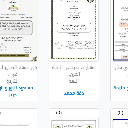
في فكر
مهـارات تدريــس اللغـة
دور جبهة التحرير ال
الفرن...
في...
اللغة
التاريخ
 حليمة
مسعود البور و نار
دغة محمد
حريز
0)
(0)
(0)