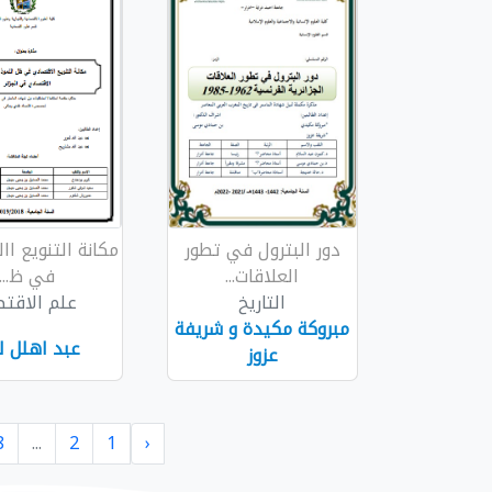
دور البترول في تطور
مكانة التنويع ا
العلاقات...
في ظ...
التاريخ
علم الاقتص
مبروكة مكيدة و شريفة
عبد اهلل ل
عزوز
8
...
2
1
‹