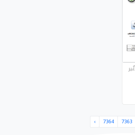
ير
›
7364
7363