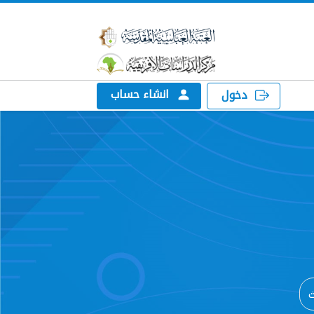
انشاء حساب
دخول
ث