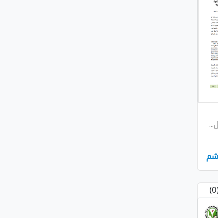
..
شم
(