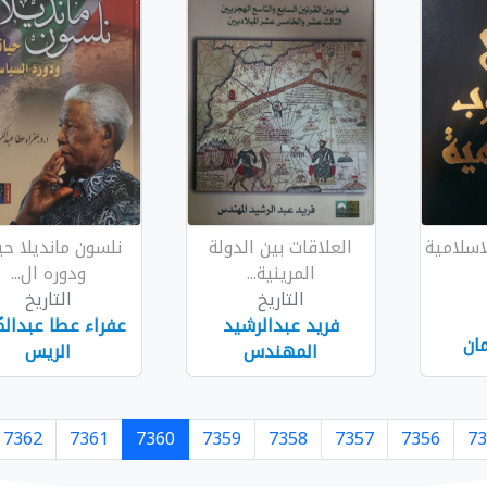
اسلامية
العلاقات بين الدولة
نلسون مانديلا حي
المرينية...
ودوره ال...
التاريخ
التاريخ
فريد عبدالرشيد
عفراء عطا عبدالك
مان
المهندس
الريس
7362
7361
7360
7359
7358
7357
7356
73