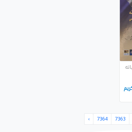
اته
ريم
›
7364
7363