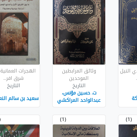
ي النيل
وثائق المرابطين
الهجرات العمانية 
الموحدين
شرق افر...
التاريخ
التاريخ
ت. حسين مؤنس،
ة
سعيد بن سالم النع
عبدالواحد المراكشي
1)
(1)
(1)