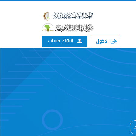
انشاء حساب
دخول
ث