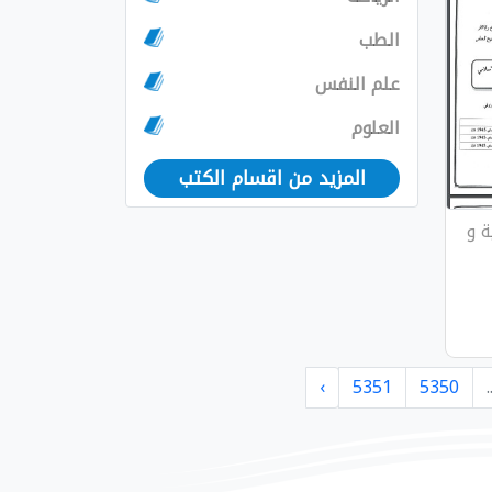
الطب
علم النفس
العلوم
المزيد من اقسام الكتب
ة و
›
5351
5350
.