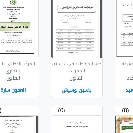
معرفة
حق المواطنة في دساتير
المركز الوطني لل
.
المغرب...
التجاري
اد
القانون
القانون
ميد
ياسين بوشيش
العقون سارة
(0)
(0)
(0)