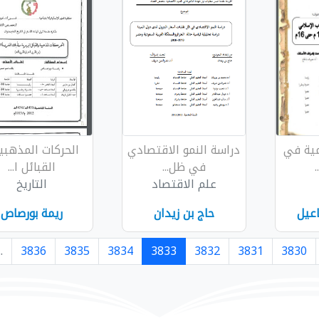
مية في
دراسة النمو الاقتصادي
الحركات المذهبي
.
في ظل...
القبائل ا...
علم الاقتصاد
التاريخ
عيل
حاج بن زيدان
ريمة بورصاص
..
3836
3835
3834
3833
3832
3831
3830