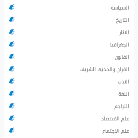
سة
يا
 والحديث الشريف
اقتصاد
اجتماع