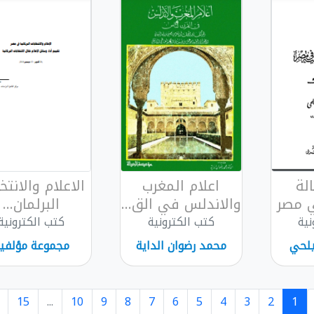
لة
اعلام المغرب
الاعلام والانتخ
 مصر
والاندلس في الق...
البرلمان...
نية
كتب الكترونية
كتب الكترونية
يلحي
محمد رضوان الداية
مجموعة مؤلفي
15
...
10
9
8
7
6
5
4
3
2
1