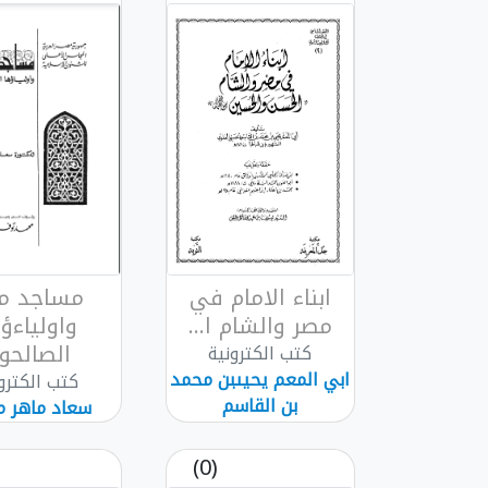
ابناء الامام في
مساجد م
مصر والشام ا...
واولياءؤ
الصالحو..
كتب الكترونية
ابي المعم يحيىبن محمد
كتب الكترو
بن القاسم
سعاد ماهر 
(0)