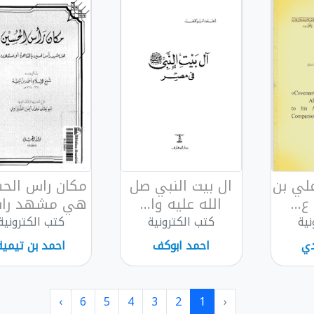
علي بن
ال بيت النبي صل
مكان راس الح
...
الله عليه وا...
هي مشهد راس
نية
كتب الكترونية
كتب الكترونية
دي
احمد ابوكف
احمد بن تيمية
›
6
5
4
3
2
1
‹